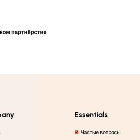
еском партнёрстве
pany
Essentials
с
Частые вопросы