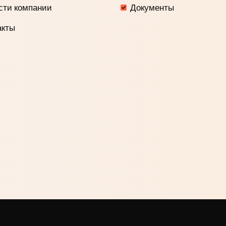
сти компании
Документы
акты