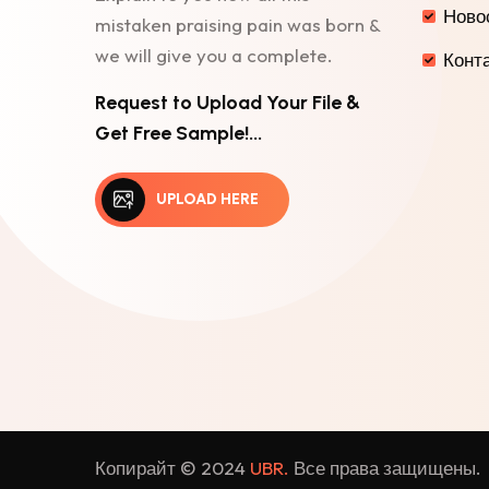
Ново
mistaken praising pain was born &
we will give you a complete.
Конт
Request to Upload Your File &
Get Free Sample!...
UPLOAD HERE
Копирайт © 2024
UBR.
Все права защищены.