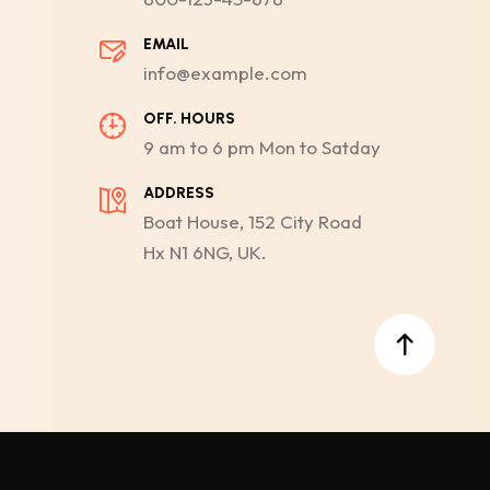
EMAIL
info@example.com
OFF. HOURS
9 am to 6 pm Mon to Satday
ADDRESS
Boat House, 152 City Road
Hx N1 6NG, UK.